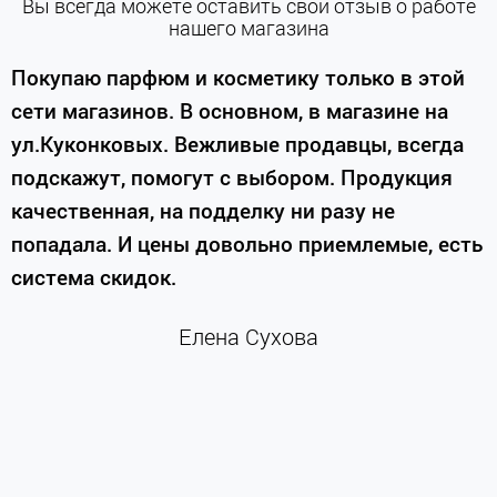
Вы всегда можете оставить свой отзыв о работе
нашего магазина
е
Покупаю парфюм и косметику только в этой
сети магазинов. В основном, в магазине на
м
ул.Куконковых. Вежливые продавцы, всегда
подскажут, помогут с выбором. Продукция
качественная, на подделку ни разу не
П
попадала. И цены довольно приемлемые, есть
п
система скидок.
н
к
Елена Сухова
и
м
г
К