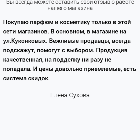
Вы всегда можете оставить свой отзыв о работе
нашего магазина
е
Покупаю парфюм и косметику только в этой
сети магазинов. В основном, в магазине на
м
ул.Куконковых. Вежливые продавцы, всегда
подскажут, помогут с выбором. Продукция
качественная, на подделку ни разу не
П
попадала. И цены довольно приемлемые, есть
п
система скидок.
н
к
Елена Сухова
и
м
г
К