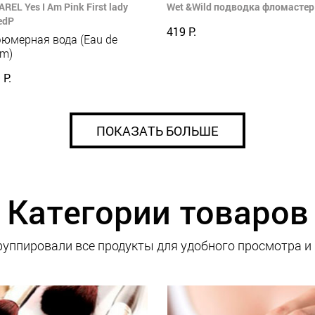
REL Yes I Am Pink First lady
Wet &Wild подводка фломастер 
edP
419 Р.
юмерная вода (Eau de
um)
 Р.
ПОКАЗАТЬ БОЛЬШЕ
Категории товаров
уппировали все продукты для удобного просмотра и