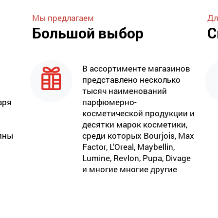
Мы предлагаем
Дл
Большой выбор
С
В ассортименте магазинов
представлено несколько
тысяч наименований
аря
парфюмерно-
косметической продукции и
десятки марок косметики,
пны
среди которых Bourjois, Max
Factor, L’Oreal, Maybellin,
Lumine, Revlon, Pupa, Divage
и многие многие другие