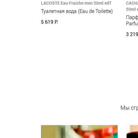
LACOSTE Eau Fraiche men 50ml edT
CACHA
50ml 
Туалетная вода (Eau de Toilette)
Парф
5 619 Р.
Parf
3 219
Мы сгр