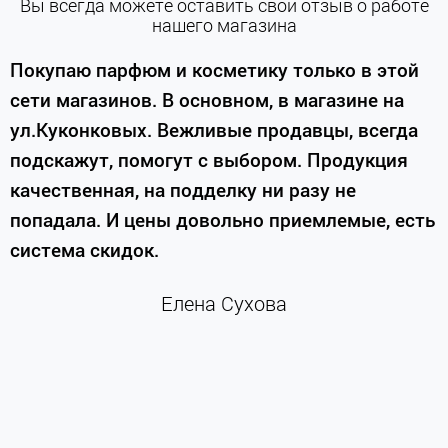
Вы всегда можете оставить свой отзыв о работе
нашего магазина
е
Покупаю парфюм и косметику только в этой
сети магазинов. В основном, в магазине на
м
ул.Куконковых. Вежливые продавцы, всегда
подскажут, помогут с выбором. Продукция
качественная, на подделку ни разу не
П
попадала. И цены довольно приемлемые, есть
п
система скидок.
н
к
Елена Сухова
и
м
г
К