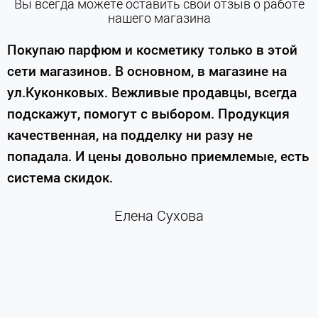
Вы всегда можете оставить свой отзыв о работе
нашего магазина
е
Покупаю парфюм и косметику только в этой
сети магазинов. В основном, в магазине на
м
ул.Куконковых. Вежливые продавцы, всегда
подскажут, помогут с выбором. Продукция
качественная, на подделку ни разу не
П
попадала. И цены довольно приемлемые, есть
п
система скидок.
н
к
Елена Сухова
и
м
г
К