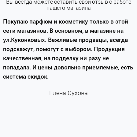
Вы всегда можете оставить свой отзыв о работе
нашего магазина
е
Покупаю парфюм и косметику только в этой
сети магазинов. В основном, в магазине на
м
ул.Куконковых. Вежливые продавцы, всегда
подскажут, помогут с выбором. Продукция
качественная, на подделку ни разу не
П
попадала. И цены довольно приемлемые, есть
п
система скидок.
н
к
Елена Сухова
и
м
г
К