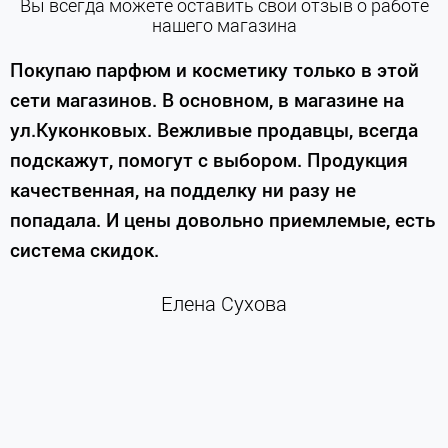
Вы всегда можете оставить свой отзыв о работе
нашего магазина
е
Покупаю парфюм и косметику только в этой
сети магазинов. В основном, в магазине на
м
ул.Куконковых. Вежливые продавцы, всегда
подскажут, помогут с выбором. Продукция
качественная, на подделку ни разу не
П
попадала. И цены довольно приемлемые, есть
п
система скидок.
н
к
Елена Сухова
и
м
г
К