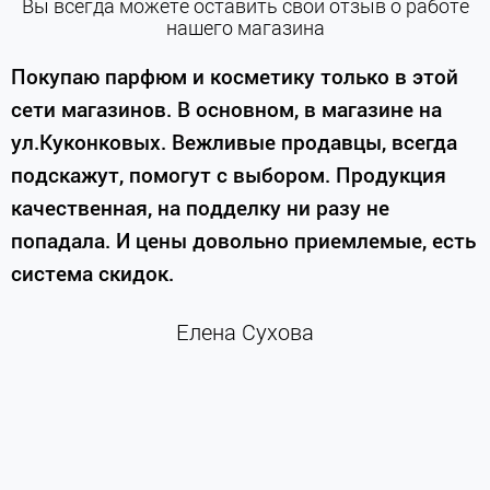
Вы всегда можете оставить свой отзыв о работе
нашего магазина
е
Покупаю парфюм и косметику только в этой
сети магазинов. В основном, в магазине на
м
ул.Куконковых. Вежливые продавцы, всегда
подскажут, помогут с выбором. Продукция
качественная, на подделку ни разу не
П
попадала. И цены довольно приемлемые, есть
п
система скидок.
н
к
Елена Сухова
и
м
г
К