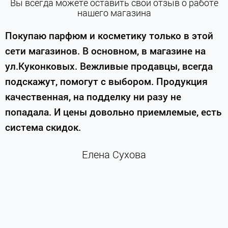
Вы всегда можете оставить свой отзыв о работе
нашего магазина
е
Покупаю парфюм и косметику только в этой
сети магазинов. В основном, в магазине на
м
ул.Куконковых. Вежливые продавцы, всегда
подскажут, помогут с выбором. Продукция
качественная, на подделку ни разу не
П
попадала. И цены довольно приемлемые, есть
п
система скидок.
н
к
Елена Сухова
и
м
г
К