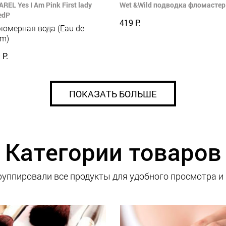
REL Yes I Am Pink First lady
Wet &Wild подводка фломастер 
edP
419 Р.
юмерная вода (Eau de
um)
 Р.
ПОКАЗАТЬ БОЛЬШЕ
Категории товаров
уппировали все продукты для удобного просмотра и