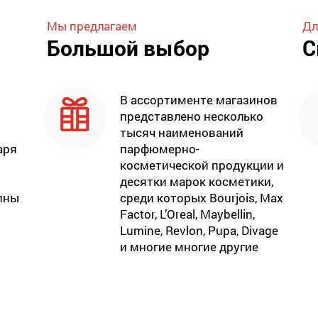
Мы предлагаем
Дл
Большой выбор
С
В ассортименте магазинов
представлено несколько
тысяч наименований
аря
парфюмерно-
косметической продукции и
десятки марок косметики,
пны
среди которых Bourjois, Max
Factor, L’Oreal, Maybellin,
Lumine, Revlon, Pupa, Divage
и многие многие другие