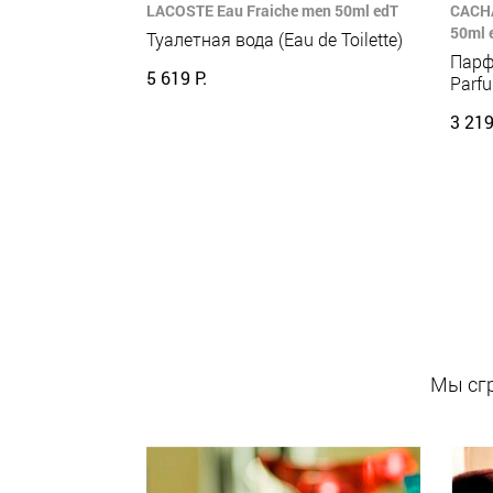
LACOSTE Eau Fraiche men 50ml edT
CACHA
50ml 
Туалетная вода (Eau de Toilette)
Парф
5 619 Р.
Parf
3 219
Мы сгр