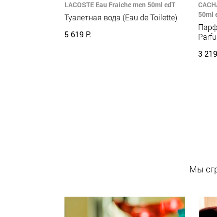
LACOSTE Eau Fraiche men 50ml edT
CACHA
50ml 
Туалетная вода (Eau de Toilette)
Парф
5 619 Р.
Parf
3 219
Мы сгр