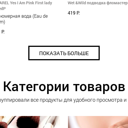
REL Yes I Am Pink First lady
Wet &Wild подводка фломастер 
edP
419 Р.
юмерная вода (Eau de
um)
 Р.
ПОКАЗАТЬ БОЛЬШЕ
Категории товаров
уппировали все продукты для удобного просмотра и