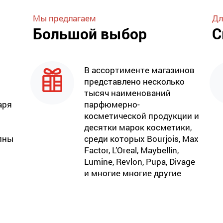
Мы предлагаем
Дл
Большой выбор
С
В ассортименте магазинов
представлено несколько
тысяч наименований
аря
парфюмерно-
косметической продукции и
десятки марок косметики,
пны
среди которых Bourjois, Max
Factor, L’Oreal, Maybellin,
Lumine, Revlon, Pupa, Divage
и многие многие другие