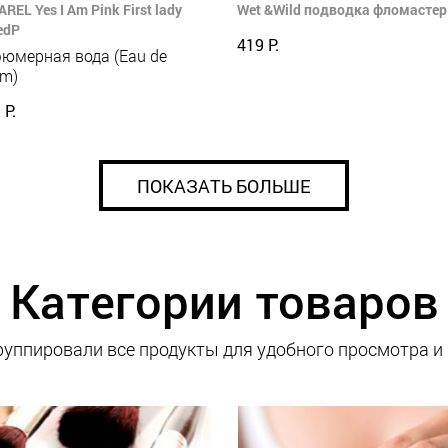
REL Yes I Am Pink First lady
Wet &Wild подводка фломастер 
edP
419 Р.
юмерная вода (Eau de
um)
 Р.
ПОКАЗАТЬ БОЛЬШЕ
Категории товаров
уппировали все продукты для удобного просмотра и