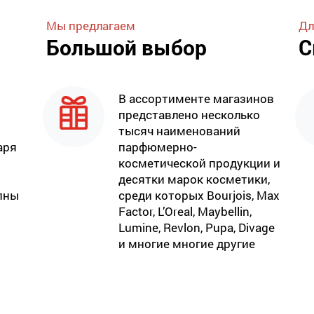
Мы предлагаем
Дл
Большой выбор
С
В ассортименте магазинов
представлено несколько
тысяч наименований
аря
парфюмерно-
косметической продукции и
десятки марок косметики,
пны
среди которых Bourjois, Max
Factor, L’Oreal, Maybellin,
Lumine, Revlon, Pupa, Divage
и многие многие другие