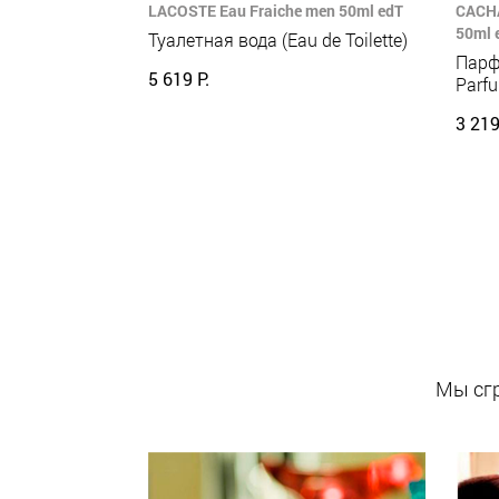
LACOSTE Eau Fraiche men 50ml edT
CACHA
50ml 
Туалетная вода (Eau de Toilette)
Парф
5 619 Р.
Parf
3 219
Мы сгр