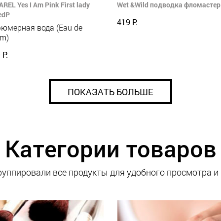
REL Yes I Am Pink First lady
Wet &Wild подводка фломастер 
edP
419 Р.
юмерная вода (Eau de
um)
 Р.
ПОКАЗАТЬ БОЛЬШЕ
Категории товаров
уппировали все продукты для удобного просмотра и