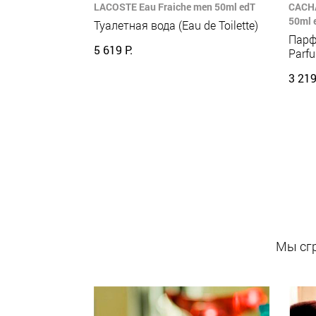
LACOSTE Eau Fraiche men 50ml edT
CACHA
50ml 
Туалетная вода (Eau de Toilette)
Парф
5 619 Р.
Parf
3 219
Мы сгр