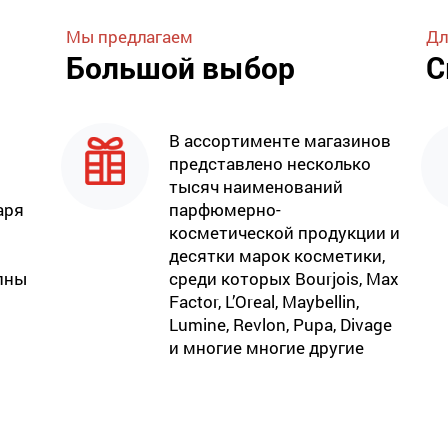
Мы предлагаем
Дл
Большой выбор
С
В ассортименте магазинов
представлено несколько
тысяч наименований
аря
парфюмерно-
косметической продукции и
десятки марок косметики,
пны
среди которых Bourjois, Max
Factor, L’Oreal, Maybellin,
Lumine, Revlon, Pupa, Divage
и многие многие другие