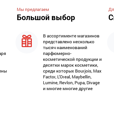
Мы предлагаем
Дл
Большой выбор
С
В ассортименте магазинов
представлено несколько
тысяч наименований
аря
парфюмерно-
косметической продукции и
десятки марок косметики,
пны
среди которых Bourjois, Max
Factor, L’Oreal, Maybellin,
Lumine, Revlon, Pupa, Divage
и многие многие другие