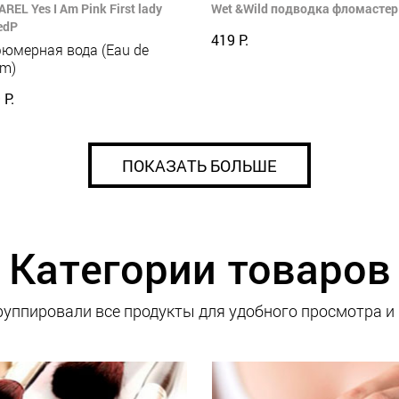
REL Yes I Am Pink First lady
Wet &Wild подводка фломастер 
edP
419 Р.
юмерная вода (Eau de
um)
 Р.
ПОКАЗАТЬ БОЛЬШЕ
Категории товаров
уппировали все продукты для удобного просмотра и