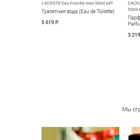
LACOSTE Eau Fraiche men 50ml edT
CACHA
50ml 
Туалетная вода (Eau de Toilette)
Парф
5 619 Р.
Parf
3 219
Мы сгр