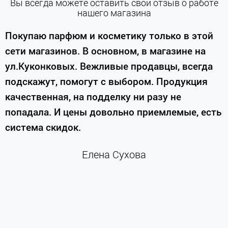
Вы всегда можете оставить свой отзыв о работе
нашего магазина
е
Покупаю парфюм и косметику только в этой
сети магазинов. В основном, в магазине на
м
ул.Куконковых. Вежливые продавцы, всегда
подскажут, помогут с выбором. Продукция
качественная, на подделку ни разу не
П
попадала. И цены довольно приемлемые, есть
п
система скидок.
н
к
Елена Сухова
и
м
г
К