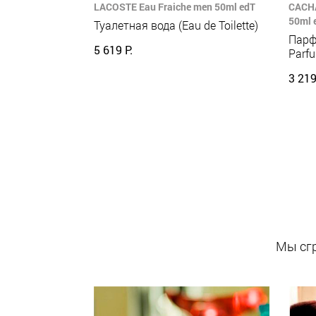
LACOSTE Eau Fraiche men 50ml edT
CACHA
50ml 
Туалетная вода (Eau de Toilette)
Парф
5 619 Р.
Parf
3 219
Мы сгр