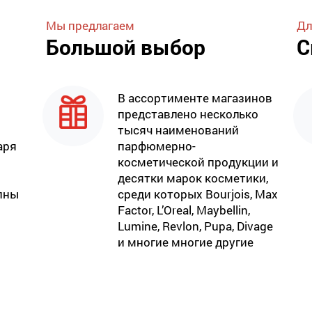
Мы предлагаем
Дл
Большой выбор
С
В ассортименте магазинов
представлено несколько
тысяч наименований
аря
парфюмерно-
косметической продукции и
десятки марок косметики,
пны
среди которых Bourjois, Max
Factor, L’Oreal, Maybellin,
Lumine, Revlon, Pupa, Divage
и многие многие другие