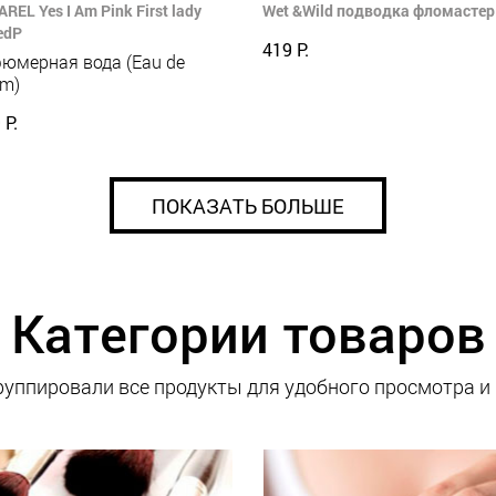
REL Yes I Am Pink First lady
Wet &Wild подводка фломастер 
edP
419 Р.
юмерная вода (Eau de
um)
 Р.
ПОКАЗАТЬ БОЛЬШЕ
Категории товаров
уппировали все продукты для удобного просмотра и