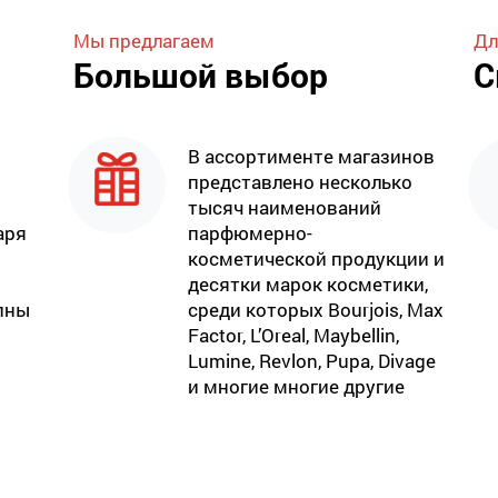
Мы предлагаем
Дл
Большой выбор
С
В ассортименте магазинов
представлено несколько
тысяч наименований
аря
парфюмерно-
косметической продукции и
десятки марок косметики,
пны
среди которых Bourjois, Max
Factor, L’Oreal, Maybellin,
Lumine, Revlon, Pupa, Divage
и многие многие другие