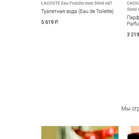
LACOSTE Eau Fraiche men 50ml edT
CACHA
50ml 
Туалетная вода (Eau de Toilette)
Парф
5 619 Р.
Parf
3 219
Мы сгр