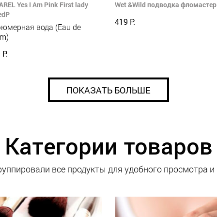
REL Yes I Am Pink First lady
Wet &Wild подводка фломастер 
edP
419 Р.
юмерная вода (Eau de
um)
 Р.
ПОКАЗАТЬ БОЛЬШЕ
Категории товаров
уппировали все продукты для удобного просмотра и