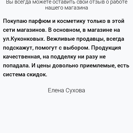
Вы всегда можете оставить свой отзыв о работе
нашего магазина
е
Покупаю парфюм и косметику только в этой
сети магазинов. В основном, в магазине на
м
ул.Куконковых. Вежливые продавцы, всегда
подскажут, помогут с выбором. Продукция
качественная, на подделку ни разу не
П
попадала. И цены довольно приемлемые, есть
п
система скидок.
н
к
Елена Сухова
и
м
г
К