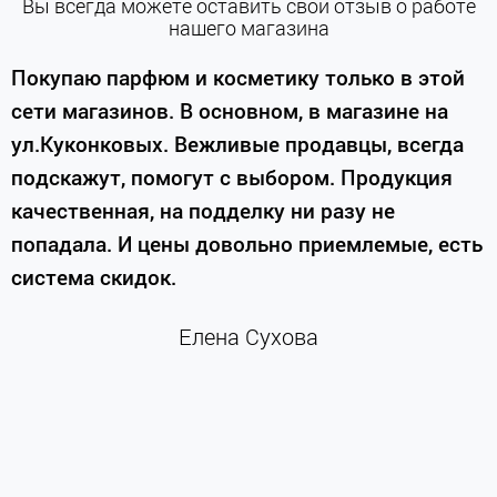
Вы всегда можете оставить свой отзыв о работе
нашего магазина
е
Покупаю парфюм и косметику только в этой
сети магазинов. В основном, в магазине на
м
ул.Куконковых. Вежливые продавцы, всегда
подскажут, помогут с выбором. Продукция
качественная, на подделку ни разу не
П
попадала. И цены довольно приемлемые, есть
п
система скидок.
н
к
Елена Сухова
и
м
г
К