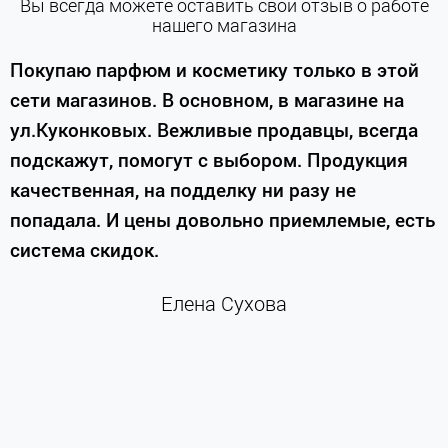
Вы всегда можете оставить свой отзыв о работе
нашего магазина
е
Покупаю парфюм и косметику только в этой
сети магазинов. В основном, в магазине на
м
ул.Куконковых. Вежливые продавцы, всегда
подскажут, помогут с выбором. Продукция
качественная, на подделку ни разу не
П
попадала. И цены довольно приемлемые, есть
п
система скидок.
н
к
Елена Сухова
и
м
г
К