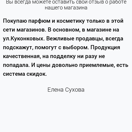
Вы всегда можете оставить свой отзыв о работе
нашего магазина
е
Покупаю парфюм и косметику только в этой
сети магазинов. В основном, в магазине на
м
ул.Куконковых. Вежливые продавцы, всегда
подскажут, помогут с выбором. Продукция
качественная, на подделку ни разу не
П
попадала. И цены довольно приемлемые, есть
п
система скидок.
н
к
Елена Сухова
и
м
г
К