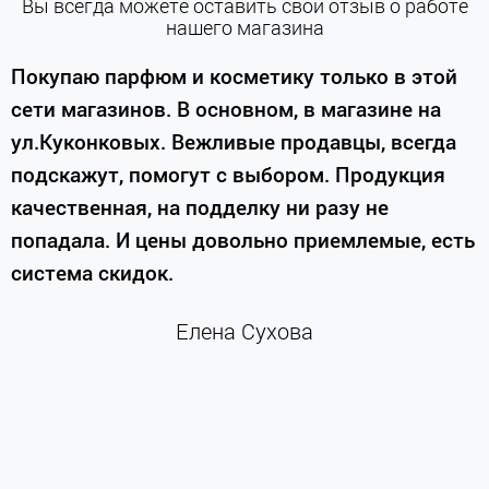
Вы всегда можете оставить свой отзыв о работе
нашего магазина
е
Покупаю парфюм и косметику только в этой
сети магазинов. В основном, в магазине на
м
ул.Куконковых. Вежливые продавцы, всегда
подскажут, помогут с выбором. Продукция
качественная, на подделку ни разу не
П
попадала. И цены довольно приемлемые, есть
п
система скидок.
н
к
Елена Сухова
и
м
г
К