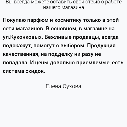
Вы всегда можете оставить свой отзыв о работе
нашего магазина
е
Покупаю парфюм и косметику только в этой
сети магазинов. В основном, в магазине на
м
ул.Куконковых. Вежливые продавцы, всегда
подскажут, помогут с выбором. Продукция
качественная, на подделку ни разу не
П
попадала. И цены довольно приемлемые, есть
п
система скидок.
н
к
Елена Сухова
и
м
г
К