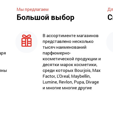
Мы предлагаем
Дл
Большой выбор
С
В ассортименте магазинов
представлено несколько
тысяч наименований
аря
парфюмерно-
косметической продукции и
десятки марок косметики,
пны
среди которых Bourjois, Max
Factor, L’Oreal, Maybellin,
Lumine, Revlon, Pupa, Divage
и многие многие другие