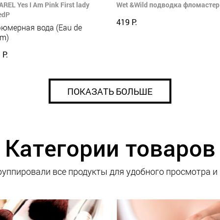
REL Yes I Am Pink First lady
Wet &Wild подводка фломастер 
edP
419 Р.
юмерная вода (Eau de
um)
 Р.
ПОКАЗАТЬ БОЛЬШЕ
Категории товаров
уппировали все продукты для удобного просмотра и