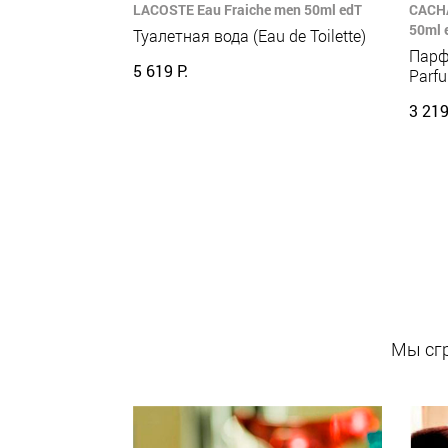
LACOSTE Eau Fraiche men 50ml edT
CACHA
50ml 
Туалетная вода (Eau de Toilette)
Парф
5 619 Р.
Parf
3 219
Мы сгр