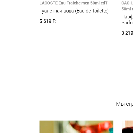
LACOSTE Eau Fraiche men 50ml edT
CACHA
50ml 
Туалетная вода (Eau de Toilette)
Парф
5 619 Р.
Parf
3 219
Мы сгр