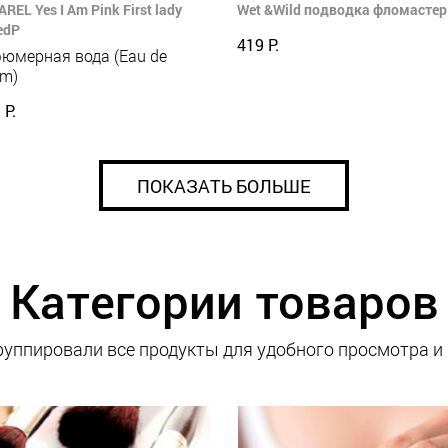
REL Yes I Am Pink First lady
Wet &Wild подводка фломастер 
edP
419 Р.
юмерная вода (Eau de
um)
 Р.
ПОКАЗАТЬ БОЛЬШЕ
Категории товаров
уппировали все продукты для удобного просмотра и