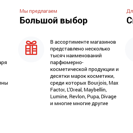
Мы предлагаем
Дл
Большой выбор
С
В ассортименте магазинов
представлено несколько
тысяч наименований
аря
парфюмерно-
косметической продукции и
десятки марок косметики,
пны
среди которых Bourjois, Max
Factor, L’Oreal, Maybellin,
Lumine, Revlon, Pupa, Divage
и многие многие другие