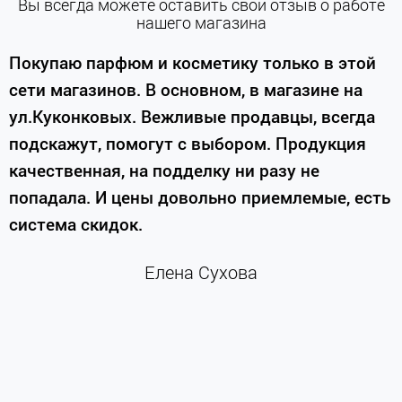
Вы всегда можете оставить свой отзыв о работе
нашего магазина
е
Покупаю парфюм и косметику только в этой
сети магазинов. В основном, в магазине на
м
ул.Куконковых. Вежливые продавцы, всегда
подскажут, помогут с выбором. Продукция
качественная, на подделку ни разу не
П
попадала. И цены довольно приемлемые, есть
п
система скидок.
н
к
Елена Сухова
и
м
г
К