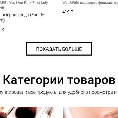
REL Yes I Am Pink First lady
Wet &Wild подводка фломастер 
edP
419 Р.
юмерная вода (Eau de
um)
 Р.
ПОКАЗАТЬ БОЛЬШЕ
Категории товаров
уппировали все продукты для удобного просмотра и