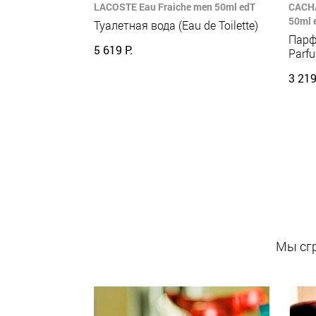
LACOSTE Eau Fraiche men 50ml edT
CACHA
50ml 
Туалетная вода (Eau de Toilette)
Парф
5 619 Р.
Parf
3 219
Мы сгр