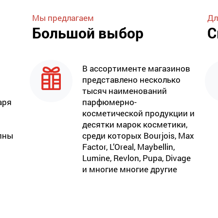
Мы предлагаем
Дл
Большой выбор
С
В ассортименте магазинов
представлено несколько
тысяч наименований
аря
парфюмерно-
косметической продукции и
десятки марок косметики,
пны
среди которых Bourjois, Max
Factor, L’Oreal, Maybellin,
Lumine, Revlon, Pupa, Divage
и многие многие другие