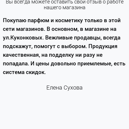
Вы всегда можете оставить свой отзыв о работе
нашего магазина
е
Покупаю парфюм и косметику только в этой
сети магазинов. В основном, в магазине на
м
ул.Куконковых. Вежливые продавцы, всегда
подскажут, помогут с выбором. Продукция
качественная, на подделку ни разу не
П
попадала. И цены довольно приемлемые, есть
п
система скидок.
н
к
Елена Сухова
и
м
г
К