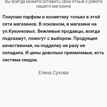
Вы всегда можете оставить свой отзыв о работе
нашего магазина
е
Покупаю парфюм и косметику только в этой
сети магазинов. В основном, в магазине на
м
ул.Куконковых. Вежливые продавцы, всегда
подскажут, помогут с выбором. Продукция
качественная, на подделку ни разу не
П
попадала. И цены довольно приемлемые, есть
п
система скидок.
н
к
Елена Сухова
и
м
г
К