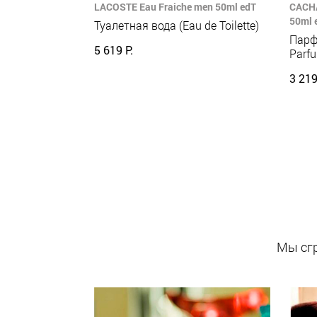
LACOSTE Eau Fraiche men 50ml edT
CACHA
50ml 
Туалетная вода (Eau de Toilette)
Парф
5 619 Р.
Parf
3 219
Мы сгр