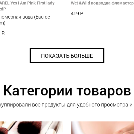
REL Yes I Am Pink First lady
Wet &Wild подводка фломастер 
edP
419 Р.
юмерная вода (Eau de
um)
 Р.
ПОКАЗАТЬ БОЛЬШЕ
Категории товаров
уппировали все продукты для удобного просмотра и