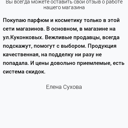
Вы всегда можете оставить свой отзыв о работе
нашего магазина
е
Покупаю парфюм и косметику только в этой
сети магазинов. В основном, в магазине на
м
ул.Куконковых. Вежливые продавцы, всегда
подскажут, помогут с выбором. Продукция
качественная, на подделку ни разу не
П
попадала. И цены довольно приемлемые, есть
п
система скидок.
н
к
Елена Сухова
и
м
г
К