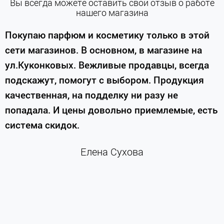
Вы всегда можете оставить свой отзыв о работе
нашего магазина
е
Покупаю парфюм и косметику только в этой
сети магазинов. В основном, в магазине на
м
ул.Куконковых. Вежливые продавцы, всегда
подскажут, помогут с выбором. Продукция
качественная, на подделку ни разу не
П
попадала. И цены довольно приемлемые, есть
п
система скидок.
н
к
Елена Сухова
и
м
г
К