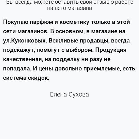
Вы всегда можете оставить свой отзыв о работе
нашего магазина
е
Покупаю парфюм и косметику только в этой
сети магазинов. В основном, в магазине на
м
ул.Куконковых. Вежливые продавцы, всегда
подскажут, помогут с выбором. Продукция
качественная, на подделку ни разу не
П
попадала. И цены довольно приемлемые, есть
п
система скидок.
н
к
Елена Сухова
и
м
г
К