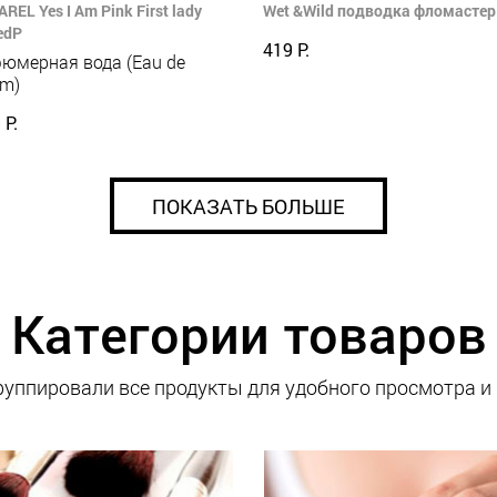
REL Yes I Am Pink First lady
Wet &Wild подводка фломастер 
edP
419 Р.
юмерная вода (Eau de
um)
 Р.
ПОКАЗАТЬ БОЛЬШЕ
Категории товаров
уппировали все продукты для удобного просмотра и