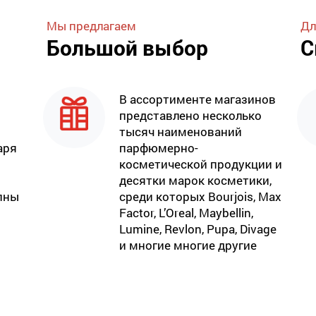
Мы предлагаем
Дл
Большой выбор
С
В ассортименте магазинов
представлено несколько
тысяч наименований
аря
парфюмерно-
косметической продукции и
десятки марок косметики,
пны
среди которых Bourjois, Max
Factor, L’Oreal, Maybellin,
Lumine, Revlon, Pupa, Divage
и многие многие другие