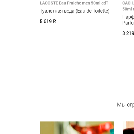
LACOSTE Eau Fraiche men 50ml edT
CACHA
50ml 
Туалетная вода (Eau de Toilette)
Парф
5 619 Р.
Parf
3 219
Мы сгр