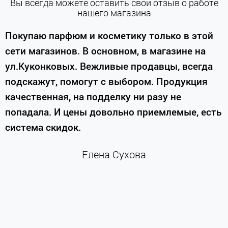
Вы всегда можете оставить свой отзыв о работе
нашего магазина
е
Покупаю парфюм и косметику только в этой
сети магазинов. В основном, в магазине на
м
ул.Куконковых. Вежливые продавцы, всегда
подскажут, помогут с выбором. Продукция
качественная, на подделку ни разу не
П
попадала. И цены довольно приемлемые, есть
п
система скидок.
н
к
Елена Сухова
и
м
г
К