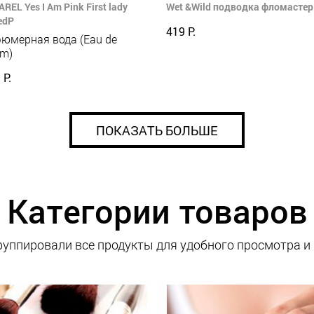
REL Yes I Am Pink First lady
Wet &Wild подводка фломастер 
edP
419 Р.
юмерная вода (Eau de
um)
 Р.
ПОКАЗАТЬ БОЛЬШЕ
Категории товаров
уппировали все продукты для удобного просмотра и