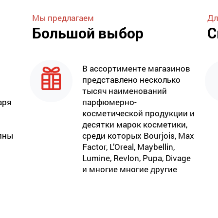
Мы предлагаем
Дл
Большой выбор
С
В ассортименте магазинов
представлено несколько
тысяч наименований
аря
парфюмерно-
косметической продукции и
десятки марок косметики,
пны
среди которых Bourjois, Max
Factor, L’Oreal, Maybellin,
Lumine, Revlon, Pupa, Divage
и многие многие другие