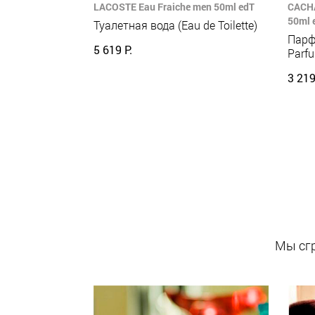
LACOSTE Eau Fraiche men 50ml edT
CACHA
50ml 
Туалетная вода (Eau de Toilette)
Парф
5 619 Р.
Parf
3 219
Мы сгр