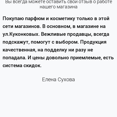
Вы всегда можете оставить свой отзыв о работе
нашего магазина
е
Покупаю парфюм и косметику только в этой
сети магазинов. В основном, в магазине на
м
ул.Куконковых. Вежливые продавцы, всегда
подскажут, помогут с выбором. Продукция
качественная, на подделку ни разу не
П
попадала. И цены довольно приемлемые, есть
п
система скидок.
н
к
Елена Сухова
и
м
г
К