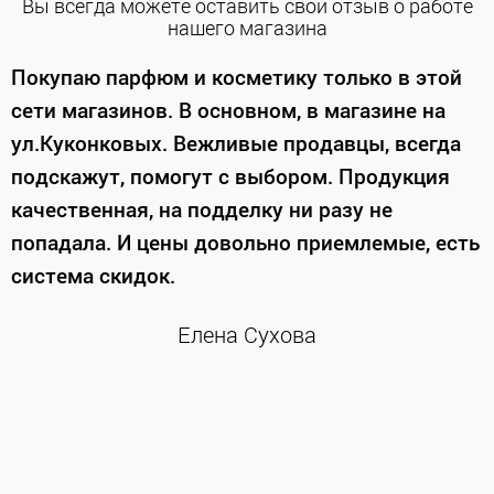
Вы всегда можете оставить свой отзыв о работе
нашего магазина
е
Покупаю парфюм и косметику только в этой
сети магазинов. В основном, в магазине на
м
ул.Куконковых. Вежливые продавцы, всегда
подскажут, помогут с выбором. Продукция
качественная, на подделку ни разу не
П
попадала. И цены довольно приемлемые, есть
п
система скидок.
н
к
Елена Сухова
и
м
г
К