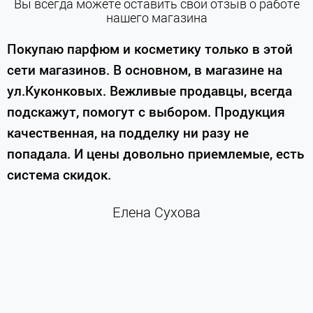
Вы всегда можете оставить свой отзыв о работе
нашего магазина
е
Покупаю парфюм и косметику только в этой
сети магазинов. В основном, в магазине на
м
ул.Куконковых. Вежливые продавцы, всегда
подскажут, помогут с выбором. Продукция
качественная, на подделку ни разу не
П
попадала. И цены довольно приемлемые, есть
п
система скидок.
н
к
Елена Сухова
и
м
г
К