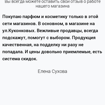
Вы всегда можете оставить свой отзыв о работе
нашего магазина
е
Покупаю парфюм и косметику только в этой
сети магазинов. В основном, в магазине на
м
ул.Куконковых. Вежливые продавцы, всегда
подскажут, помогут с выбором. Продукция
качественная, на подделку ни разу не
П
попадала. И цены довольно приемлемые, есть
п
система скидок.
н
к
Елена Сухова
и
м
г
К