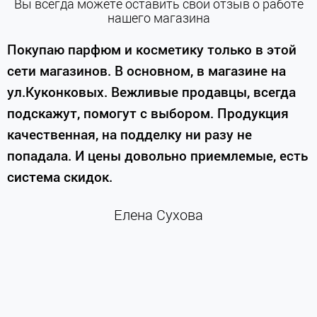
Вы всегда можете оставить свой отзыв о работе
нашего магазина
е
Покупаю парфюм и косметику только в этой
сети магазинов. В основном, в магазине на
м
ул.Куконковых. Вежливые продавцы, всегда
подскажут, помогут с выбором. Продукция
качественная, на подделку ни разу не
П
попадала. И цены довольно приемлемые, есть
п
система скидок.
н
к
Елена Сухова
и
м
г
К