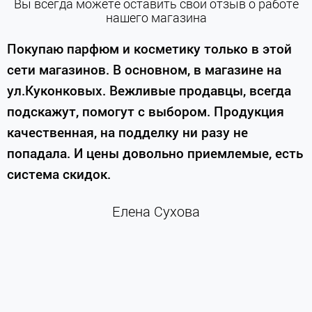
Вы всегда можете оставить свой отзыв о работе
нашего магазина
е
Покупаю парфюм и косметику только в этой
сети магазинов. В основном, в магазине на
м
ул.Куконковых. Вежливые продавцы, всегда
подскажут, помогут с выбором. Продукция
качественная, на подделку ни разу не
П
попадала. И цены довольно приемлемые, есть
п
система скидок.
н
к
Елена Сухова
и
м
г
К