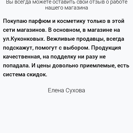
Вы всегда можете оставить свой отзыв о работе
нашего магазина
е
Покупаю парфюм и косметику только в этой
сети магазинов. В основном, в магазине на
м
ул.Куконковых. Вежливые продавцы, всегда
подскажут, помогут с выбором. Продукция
качественная, на подделку ни разу не
П
попадала. И цены довольно приемлемые, есть
п
система скидок.
н
к
Елена Сухова
и
м
г
К