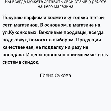
Вы всегда можете оставить свой отзыв о работе
нашего магазина
е
Покупаю парфюм и косметику только в этой
сети магазинов. В основном, в магазине на
м
ул.Куконковых. Вежливые продавцы, всегда
подскажут, помогут с выбором. Продукция
качественная, на подделку ни разу не
П
попадала. И цены довольно приемлемые, есть
п
система скидок.
н
к
Елена Сухова
и
м
г
К