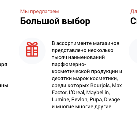
Мы предлагаем
Дл
Большой выбор
С
В ассортименте магазинов
представлено несколько
тысяч наименований
аря
парфюмерно-
косметической продукции и
десятки марок косметики,
пны
среди которых Bourjois, Max
Factor, L’Oreal, Maybellin,
Lumine, Revlon, Pupa, Divage
и многие многие другие