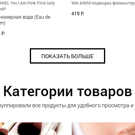
REL Yes I Am Pink First lady
Wet &Wild подводка фломастер 
edP
419 Р.
юмерная вода (Eau de
um)
 Р.
ПОКАЗАТЬ БОЛЬШЕ
Категории товаров
уппировали все продукты для удобного просмотра и