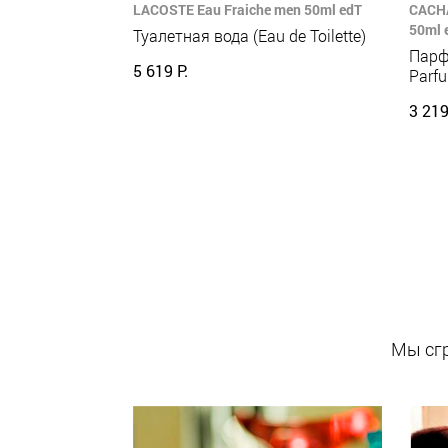
LACOSTE Eau Fraiche men 50ml edT
CACHA
50ml 
Туалетная вода (Eau de Toilette)
Парф
5 619 Р.
Parf
3 219
Мы сгр