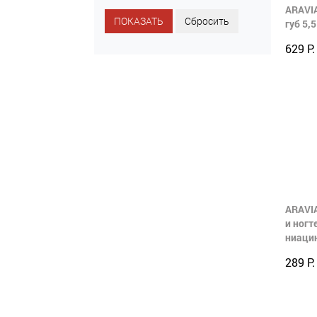
ARAVIA
губ 5,
629 Р.
ARAVIA
и ногт
ниаци
289 Р.