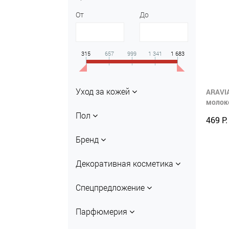
От
До
315
657
999
1 341
1 683
Уход за кожей
ARAVIA
молок
Пол
469 Р.
Бренд
Декоративная косметика
Спецпредложение
Парфюмерия