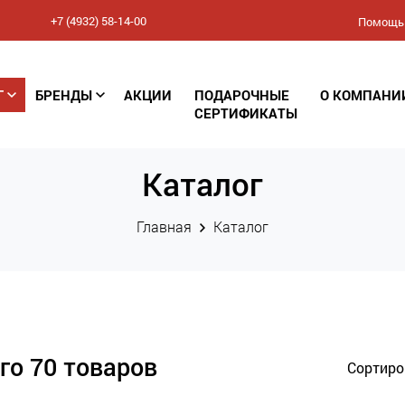
+7 (4932) 58-14-00
Помощь
Соглашение
Г
БРЕНДЫ
АКЦИИ
ПОДАРОЧНЫЕ
О КОМПАНИ
конфиденциальности
СЕРТИФИКАТЫ
(Политика обработки
Каталог
персональных данных)
Главная
Каталог
го 70 товаров
Сортиро