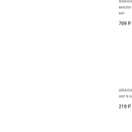
ARAVIA
масло 
мл
769 Р.
ARAVIA
ног в 
219 Р.