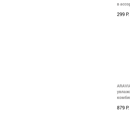
в ассо
299 Р.
ARAVIA
увлаж
комби
879 Р.