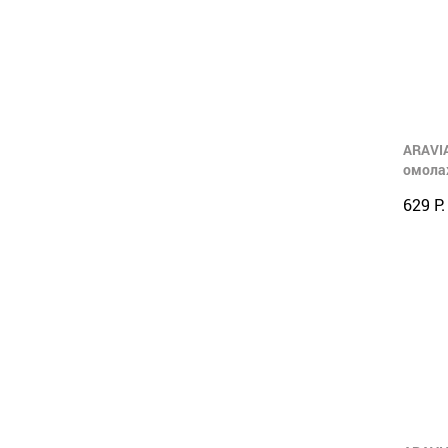
ARAVIA
омола
629 Р.