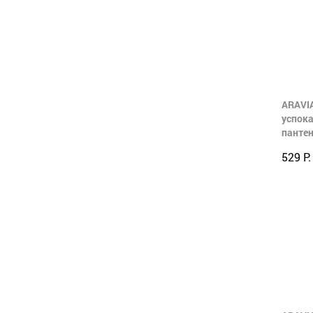
ARAVIA
успока
панте
529 Р.