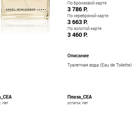
По бронзовой карте
3 786 Р.
По серебряной карте
3 663 Р.
По золотой карте
3 460 Р.
Описание
Туалетная вода (Eau de Toilette)
а_СЕА
Плаза_СЕА
: Нет
остаток: Нет