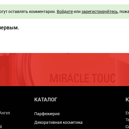
огут оставлять комментарии.
Войдите
или
зарегистрируйтесь
, пож
 первым.
КАТАЛОГ
К
Ангел
E
Парфюмерия
Т
Декоративная косметика
й
С