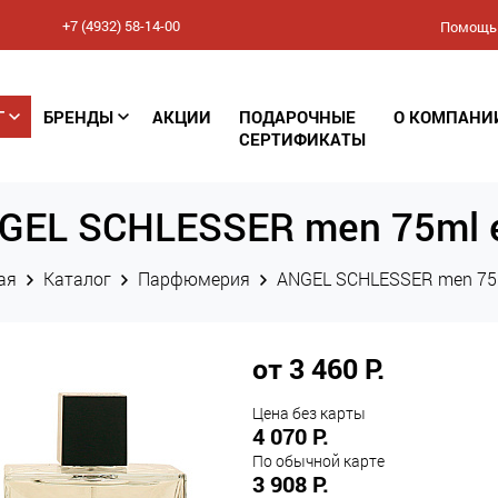
+7 (4932) 58-14-00
Помощь
Соглашение
Г
БРЕНДЫ
АКЦИИ
ПОДАРОЧНЫЕ
О КОМПАНИ
конфиденциальности
СЕРТИФИКАТЫ
(Политика обработки
GEL SCHLESSER men 75ml 
персональных данных)
ая
Каталог
Парфюмерия
ANGEL SCHLESSER men 75
от 3 460 Р.
Цена без карты
4 070 Р.
По обычной карте
3 908 Р.