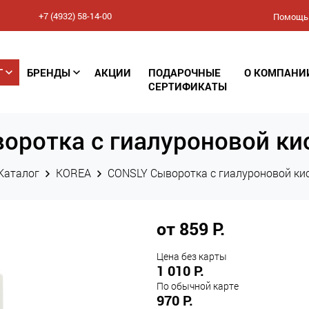
+7 (4932) 58-14-00
Помощь
Соглашение
Г
БРЕНДЫ
АКЦИИ
ПОДАРОЧНЫЕ
О КОМПАНИ
конфиденциальности
СЕРТИФИКАТЫ
(Политика обработки
оротка с гиалуроновой ки
персональных данных)
Каталог
KOREA
CONSLY Сыворотка с гиалуроновой ки
от 859 Р.
Цена без карты
1 010 Р.
По обычной карте
970 Р.