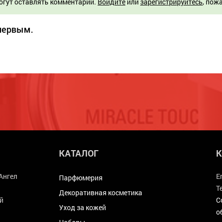
огут оставлять комментарии.
Войдите
или
зарегистрируйтесь
, пож
 первым.
КАТАЛОГ
К
Ангел
E
Парфюмерия
Т
Декоративная косметика
й
С
Уход за кожей
о