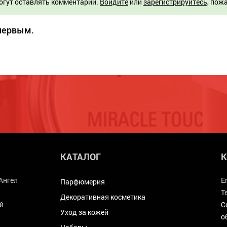
огут оставлять комментарии.
Войдите
или
зарегистрируйтесь
, пож
 первым.
КАТАЛОГ
К
Ангел
E
Парфюмерия
Т
Декоративная косметика
й
С
Уход за кожей
о