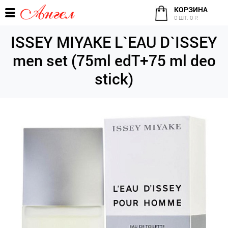
КОРЗИНА
0 ШТ. 0 Р.
ISSEY MIYAKE L`EAU D`ISSEY
men set (75ml edT+75 ml deo
stick)